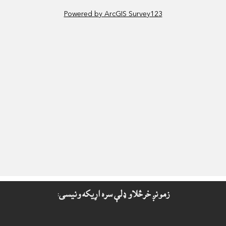
زمونږ خرڅلاو ډلې سره اړيکه ونيسى: