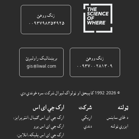
زنګ ووهئ
٠٠٩٣٧٩٨٣٥٤٩٢٥ ‎
زنګ ووهئ
برېښناليک راولېږئ
gis@liwal.com
٠٠٩٣٧٠٠٢٨١٣٠٩
© 1992-2026 کاپيحق او ټولواک لېوال شرکت سره خوندي دي.
ټولنه
شرکت
ارک جي اى اس
د ځاى ساينس
اړيکې
ارک جي اى اس ګڼيال (انټرپرايز)
ايزري ټولنه
دندې
ارک جي اى اس پرو
ارک جي اى اس پليکه (انلاين)