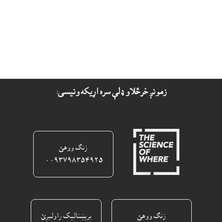
زمونږ خرڅلاو ډلې سره اړيکه ونيسى:
زنګ ووهئ
٠٠٩٣٧٩٨٣٥٤٩٢٥ ‎
زنګ ووهئ
برېښناليک راولېږئ