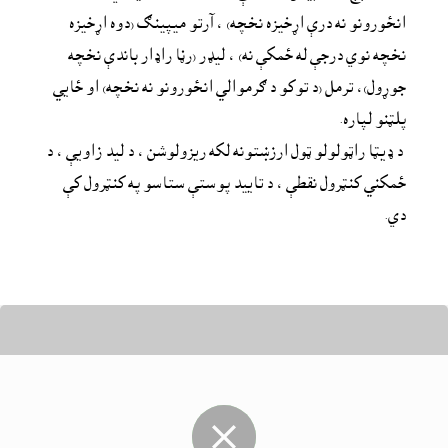
انځورونو نه درې اړخيزه نخچه) ، آرتو میپینګ (دوه اړخيزه 
نخچه نوي درجې له ځمکې نه) ، لیډر (رڼا راډار باندې نخچه 
جوړول)، ترمل (د توکو د ګرموالي انځورونو نه نخچه) او ځايي 
پلټنو لپاره.
 د ډیټا راټولولو ټول ارزښتونه لکه ریزولوشن ، د لید زاویې ، د 
ځمکني کنټرول نقطې ، د تایید پوستې ستاسو په کنټرول کې 
دي.