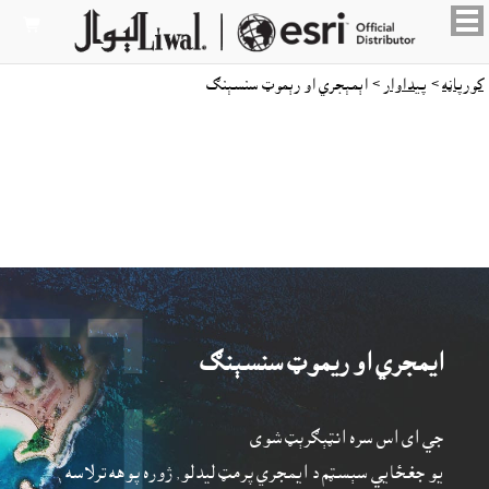

کورپاڼه
>
پيداوار
> اېمېجري او رېموټ سنسېنګ
ايمجري او ريموټ سنسېنګ
جي اى اس سره انټېګرېټ شوى
يو جغځايي سېسټم د ايمجري پرمټ ليدلو, ژوره پوهه ترلاسه 