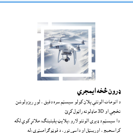
ډرون څخه ايمجري
د اتومات الوتنې پلان کولو سیسټم سره دقیق ، لوړ ریزولوشن 
نخچې او 3D ماډلونه راټول کړئ.
 دا سیسټم د ډیری الوتنو لارو (پلايټ پلېنېنګ) ملاتړ کوي لکه 
کراسحېچ ، اوربیټل او داسې نور، د فوټوګرامیټري (له 