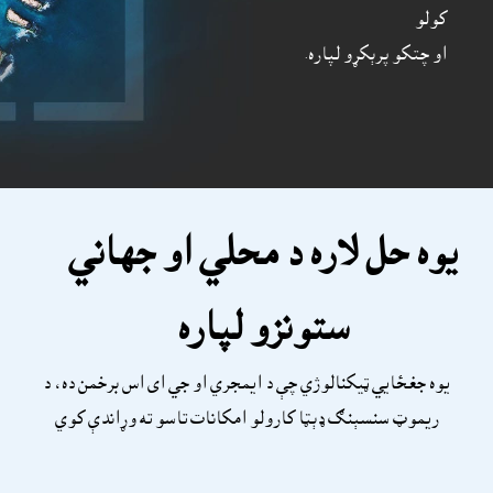
کولو
او چتکو پرېکړو لپاره.
يوه حل لاره د محلي او جهاني
ستونزو لپاره
يوه جغځايي ټيکنالوژي چې د ايمجري او جي اى اس برخمن ده، د
ريموټ سنسېنګ ډېټا کارولو امکانات تاسو ته وړاندې کوي