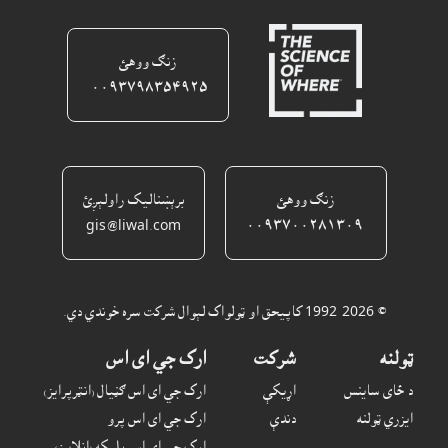
زنګ ووهئ
٠٠٩٣٧٩٨٣٥٤٩٢٥ ‎
زنګ ووهئ
برېښناليک راولېږئ
gis@liwal.com
٠٠٩٣٧٠٠٢٨١٣٠٩
© 1992-2026 کاپيحق او ټولواک لېوال شرکت سره خوندي دي.
ټولنه
شرکت
ارک جي اى اس
د ځاى ساينس
اړيکې
ارک جي اى اس ګڼيال (انټرپرايز)
ايزري ټولنه
دندې
ارک جي اى اس پرو
ارک جي اى اس پليکه (انلاين)