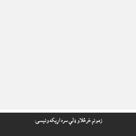
زمونږ خرڅلاو ډلې سره اړيکه ونيسى: