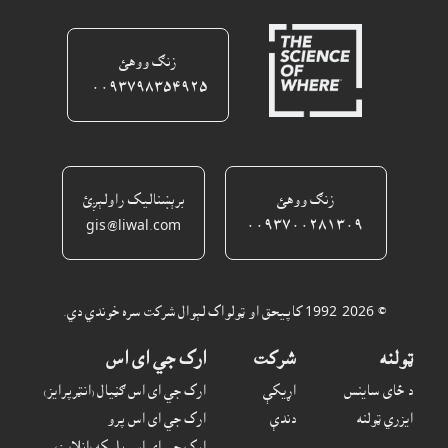
زنګ ووهئ
٠٠٩٣٧٩٨٣٥٤٩٢٥ ‎
زنګ ووهئ
برېښناليک راولېږئ
gis@liwal.com
٠٠٩٣٧٠٠٢٨١٣٠٩
© 1992-2026 کاپيحق او ټولواک لېوال شرکت سره خوندي دي.
ټولنه
شرکت
ارک جي اى اس
د ځاى ساينس
اړيکې
ارک جي اى اس ګڼيال (انټرپرايز)
ايزري ټولنه
دندې
ارک جي اى اس پرو
ارک جي اى اس پليکه (انلاين)