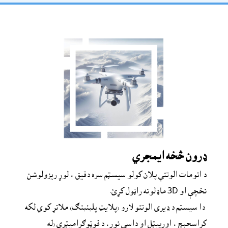
ډرون څخه ايمجري
د اتومات الوتنې پلان کولو سیسټم سره دقیق ، لوړ ریزولوشن 
نخچې او 3D ماډلونه راټول کړئ.
 دا سیسټم د ډیری الوتنو لارو (پلايټ پلېنېنګ) ملاتړ کوي لکه 
کراسحېچ ، اوربیټل او داسې نور، د فوټوګرامیټري (له 