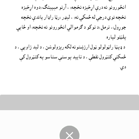
انځورونو نه درې اړخيزه نخچه) ، آرتو میپینګ (دوه اړخيزه 
نخچه نوي درجې له ځمکې نه) ، لیډر (رڼا راډار باندې نخچه 
جوړول)، ترمل (د توکو د ګرموالي انځورونو نه نخچه) او ځايي 
پلټنو لپاره.
 د ډیټا راټولولو ټول ارزښتونه لکه ریزولوشن ، د لید زاویې ، د 
ځمکني کنټرول نقطې ، د تایید پوستې ستاسو په کنټرول کې 
دي.