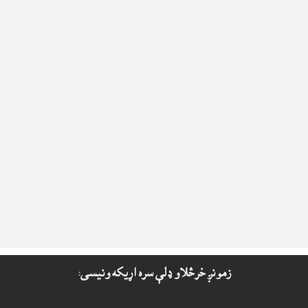
زمونږ خرڅلاو ډلې سره اړيکه ونيسى: