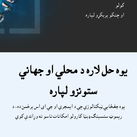
کولو
او چتکو پرېکړو لپاره.
يوه حل لاره د محلي او جهاني
ستونزو لپاره
يوه جغځايي ټيکنالوژي چې د ايمجري او جي اى اس برخمن ده، د
ريموټ سنسېنګ ډېټا کارولو امکانات تاسو ته وړاندې کوي