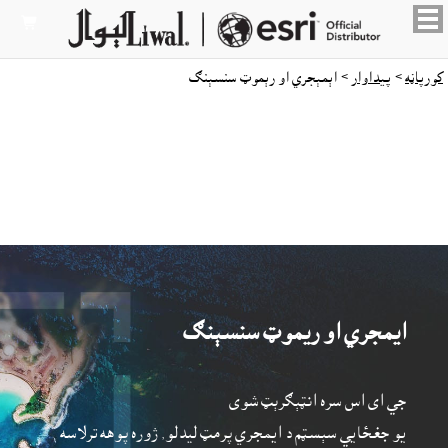

کورپاڼه
>
پيداوار
> اېمېجري او رېموټ سنسېنګ
ايمجري او ريموټ سنسېنګ
جي اى اس سره انټېګرېټ شوى
يو جغځايي سېسټم د ايمجري پرمټ ليدلو, ژوره پوهه ترلاسه 