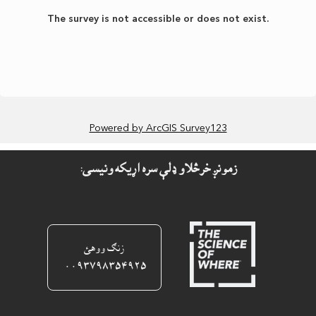
زمونږ خرڅلاو ډلې سره اړيکه ونيسى:
زنګ ووهئ
٠٠٩٣٧٩٨٣٥٤٩٢٥ ‎