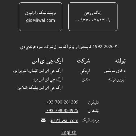
زنګ ووهئ
برېښناليک راولېږئ
gis@liwal.com
٠٠٩٣٧٠٠٢٨١٣٠٩
© 1992-2026 کاپيحق او ټولواک لېوال شرکت سره خوندي دي.
ټولنه
شرکت
ارک جي اى اس
د ځاى ساينس
اړيکې
ارک جي اى اس ګڼيال (انټرپرايز)
ايزري ټولنه
دندې
ارک جي اى اس پرو
ارک جي اى اس پليکه (انلاين)
ټليفون
‎ +93-700-281309
ټليفون
‎ +93-798-354925
برېښناليک

gis@liwal.com
English