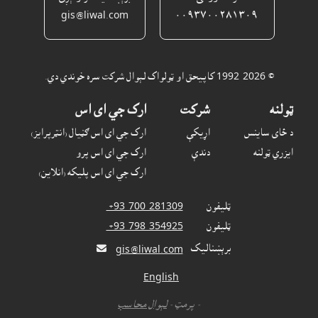
gis@liwal.com
٠٠٩٣٧٠٠٢٨١٣٠٩
© 1992-2026 کاپيحق او ټولواک لېوال شرکت سره خوندي دي.
ټولنه
شرکت
ارک جي اى اس
د ځاى ساينس
اړيکې
ارک جي اى اس ګڼيال (انټرپرايز)
ايزري ټولنه
دندې
ارک جي اى اس پرو
ارک جي اى اس پليکه (انلاين)
ټليفون
‎ +93-700-281309
ټليفون
‎ +93-798-354925
برېښناليک

gis@liwal.com
English
- پرمټ -
لېوال محاسب