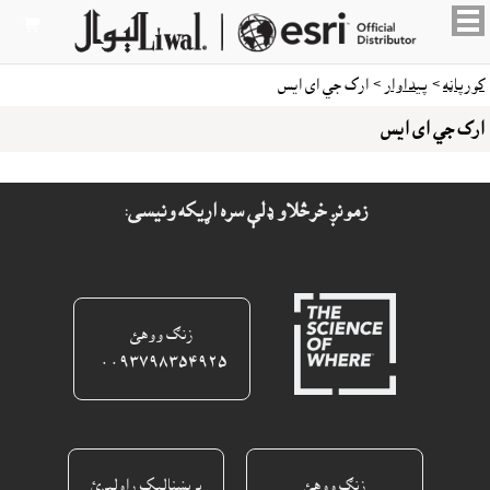

کورپاڼه
>
پيداوار
> ارک جي اى ايس
ارک جي اى ايس
زمونږ خرڅلاو ډلې سره اړيکه ونيسى:
زنګ ووهئ
٠٠٩٣٧٩٨٣٥٤٩٢٥ ‎
زنګ ووهئ
برېښناليک راولېږئ