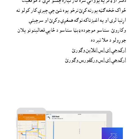
دفتر او ډګر په یووالي سره کار لپاره چمتو کړئ. د موقعیت 
ځواک څخه ګټه پورته کړئ ترڅو پوه شئ چې چیرې کار کولو ته 
اړتیا لرى او په اغېزناکه توګه همغږي وکړئ او سرچینې 
وکاروئ. ستاسو موجوده ډېټا ستاسو د ځايي فعالیتونو پلان 
جوړولو د ملا تير ده.
ارک جي اى اس انلاين وګورئ
ارک حي اى اس ورکفورس وګورئ