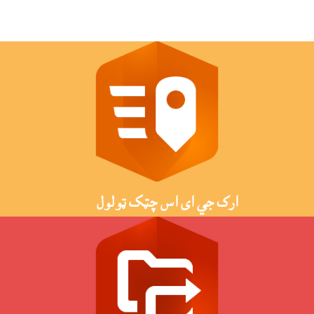
ارک جي اى اس چټک ټولول