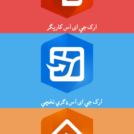
ارک جي اى اس کاريګر
ارک جي اى اس ډګري نخچې