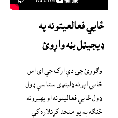
ځايي فعالعيتونه په
ډيجيټل بڼه واړوئ
وګورئ چې دې ارک جي اى اس
ځايي اپونه ډلبنډى ستاسې ډول
ډول ځايي فعاليتونه او بهيرونه
څنګه په يو متحد کړنلاره کې