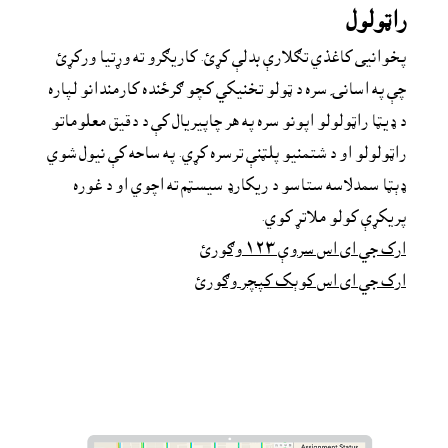
راټولول
پخوانیى کاغذي تګلارې بدلې کړئ. کاريګرو ته وړتیا ورکړئ 
چې په اسانۍ سره د ټولو تخنیکي کچو ګرځنده کارمندانو لپاره 
د ډیټا راټولولو اپونو سره په هر چاپیریال کې د دقیق معلوماتو 
راټولولو او د شتمنیو پلټنې ترسره کړي. په ساحه کې نیول شوي 
ډېټا سمدلاسه ستاسو د ریکارډ سیسټم ته اچوي او د غوره 
پریکړې کولو ملاتړ کوي.
ارک جي اى اس سروې ١٢٣ وګورئ
ارک جي اى اس کوېک کپچر وګورئ