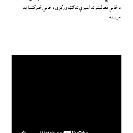
د ځايي فعاليتونه اغېزې ته ګټه ورکړى د ځايي ځيرکتيا په 
مرسته