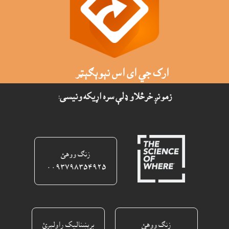
ارک جي اى اس نېوېګېټر
زمونږ خرڅلاو ډلې سره اړيکه ونيسى:
زنګ ووهئ
٠٠٩٣٧٩٨٣٥٤٩٢٥ ‎
زنګ ووهئ
برېښناليک راولېږئ