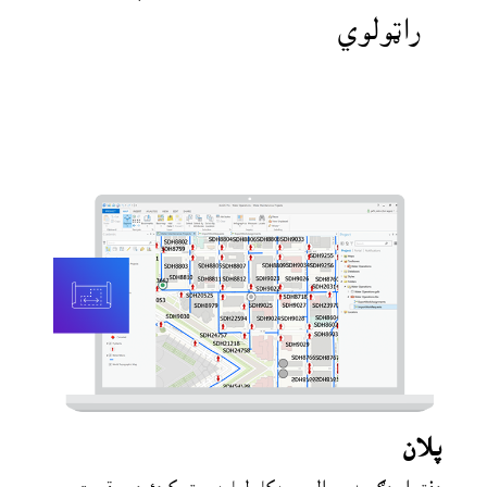
راټولوي
پلان