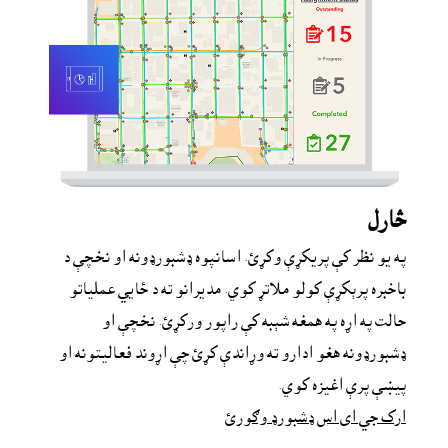
څارل
په یو نظر کې پریکړې وکړئ. اسانپوه ډشبورډونه او نخچې د 
باخبره پرېکړې کولو ملاتړ کوي. مدیرانو ته د ځايي عملیاتو 
حالت په اړه په همغه شېبه کې راپور ورکړئ. نخچې او 
ډشبورډونه هغو ادارو ته وړاندې کړئ چې اړوند فعالیتونه او 
پیښې پرې اغیزه کوي.
ارک جي اى اس ډشبورډ وګورئ