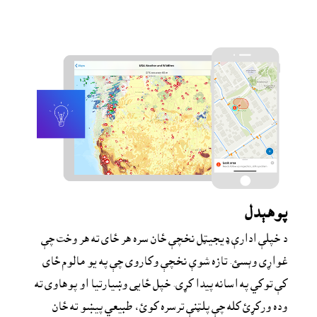
پوهېدل
د خپلې ادارې ډيجيټل نخچې ځان سره هر ځاى ته هر وخت چې 
غواړى وېسئ. تازه شوې نخچې وکاروى چې په يو مالوم ځاى 
کې توکي په اسانه پيدا کړى. خپل ځایی وښيارتيا او پوهاوی ته 
وده ورکړئ کله چې پلټنې ترسره کوئ، طبیعي پیښو ته ځان 