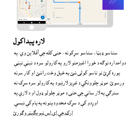
لاره پيداکول
ستاسو ډېټا، ستاسو سړکونه - حتی کله چې آفلاین وي. په 
دوامداره توګه د خورا اغیزمنو لارو په کارولو سره د نیټې نیټې 
پوره کړئ نو تاسو کولی شئ په خپل وخت راشئ او کار سرته 
ورسوئ. موټر چلوونکي د غږیز لارښود په کارولو سره سړک ته 
سترګې په لار ساتي چې حتی د موټر چلولو ډول او د لارې په 
اوږدو کې د سړک محدودیتونه په پام کې نیسي.
ارک جي اى اس نیویګیټر وګورئ