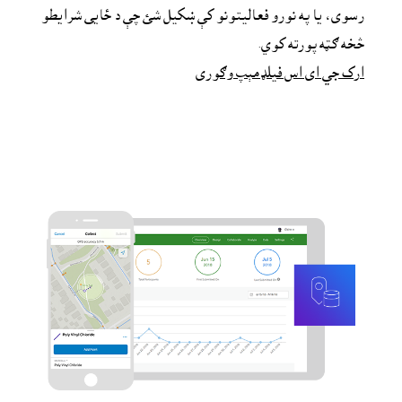
رسوى، یا په نورو فعالیتونو کې ښکیل شئ چې د ځایی شرایطو 
څخه ګټه پورته کوي.
ارک جي اى اس فيلډمېپ وګورى