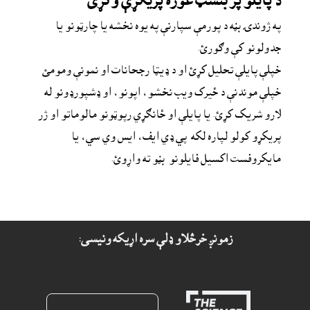
د پایلو پر بنسټ غوره پریکړې وکړئ
په ژوندۍ بڼه د پورمې سپارنې په يوه نخشه يا چارټونو يا 
جدولونو کې وګورئ.
خپلې پایلې تحلیل کړئ او د ډیټا رجحانات او نمونې ومومئ
خپلې موندنې د ځيرک ويب نخشو، اپونو، او ډشپورډونو له 
لارو شريک کړئ. يا پايلې او ځانګړي رپوټونو مالوماتو او ژر 
پريکړو کولو لپاره لکه  پي ډي ايف، ايس وي سي، يا 
مايکروفست اکسيل فايلونو  بڼو ته واړوئ.
زمونږ خرڅلاو ډلې سره اړيکه ونيسى: