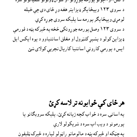
د سروى ١٢٣ ويبځايګر ډيزاينر هغه وړ ځاى دى چې خپله 
لومړى ويبځايګر پورمه سا پليکه سروى جوړه کړي.
د سروى ١٢٣ وصل پورمه جوړونکى څخه په ځيرکه بڼه د فورمې 
ډيزاين کولو د بشپړ کنټرول او مغلق اسانتياوو د يوه ايکس ايل 
ايس د پورمې کارونې اسانتيا کاريال تجربې کولاى شئ
هر ځاى کې ځوابونه تر لاسه کړئ
په اسانۍ سره د ځواب کچه زياته کړئ، پليکه سروېګانو يا 
پورمونو د ويب اپ سره د شريکولو لارې
په چټکه او ځيرکه بڼه د مالوماتو راټولو لپاره د ځيرک ټلېفون 