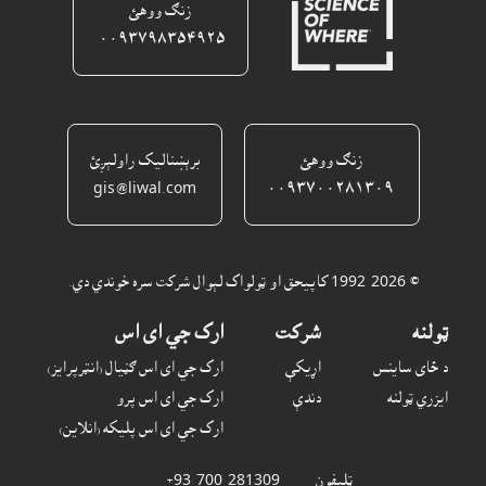
زنګ ووهئ
٠٠٩٣٧٩٨٣٥٤٩٢٥ ‎
زنګ ووهئ
برېښناليک راولېږئ
gis@liwal.com
٠٠٩٣٧٠٠٢٨١٣٠٩
© 1992-2026 کاپيحق او ټولواک لېوال شرکت سره خوندي دي.
ټولنه
شرکت
ارک جي اى اس
د ځاى ساينس
اړيکې
ارک جي اى اس ګڼيال (انټرپرايز)
ايزري ټولنه
دندې
ارک جي اى اس پرو
ارک جي اى اس پليکه (انلاين)
ټليفون
‎ +93-700-281309