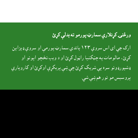
ورځنۍ کړنلارې سمارټ پورمو ته بدلې کړئ
ارک جي اى اس سروې ١٢٣ باندې سمارټ پورمې او سروې ډيزاين
کړئ، مالومات په چټکتيا راټول کړئ او د وېب نخچو اپونو او
ډشبورډونو سره يې شرېک کړئ چې ښې پرېکړې اوکړئ او کاروباري
پروسېس مو نور هم ښې شي.