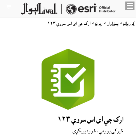

کورپاڼه
>
پيداوار
>
اپونه
> ارک جي اى اس سروې ١٢٣
ارک جي اى اس سروې ١٢٣
ځيرکې پورمې، غوره پرېکړې