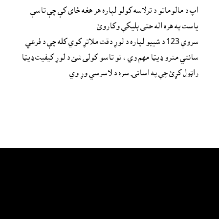
اپ د مالوماتو د ترلاسه کولو لپاره هر هغه ځاى کې چې تاسې 
ياست په هره اله حتى بليکې وکاروئ 
سروې 123 د شیبو لپاره د لوړ دقت ملاتړ کوي کله چې د فرعي 
سانتي مترو ډیټا مهم وي ، نو تاسو کولی شئ د لوړ کیفیت ډیټا 
راټول کړئ چې په اسانۍ سره د لاسرسي وړ وي