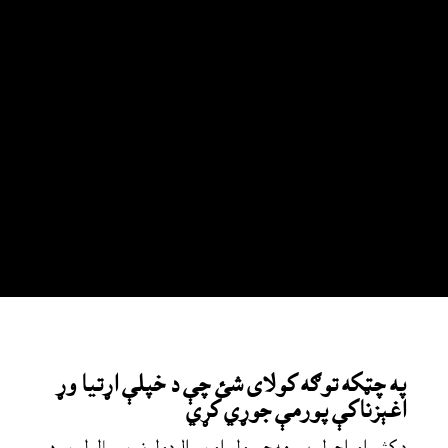
په چټکه توګه کولاى شئ چې د خپلې اړتيا وړ
اغېزناکې پورمې جوړي کړي
د کش-او-اچولو پورمه جوړولو او سوال ډولونو سمبالولو سره 