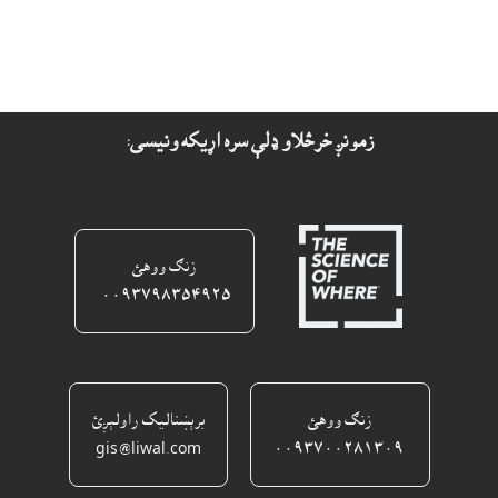
زمونږ خرڅلاو ډلې سره اړيکه ونيسى:
زنګ ووهئ
٠٠٩٣٧٩٨٣٥٤٩٢٥ ‎
زنګ ووهئ
برېښناليک راولېږئ
gis@liwal.com
٠٠٩٣٧٠٠٢٨١٣٠٩