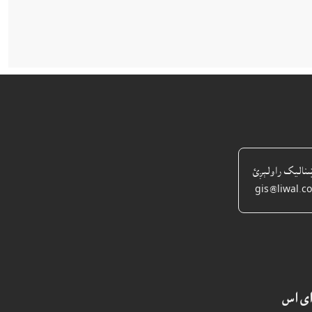
ښناليک راولېږئ
gis@liwal.c
اى اس