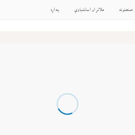
صنعتونه
ملاتړ او اسانتياوې
په اړه