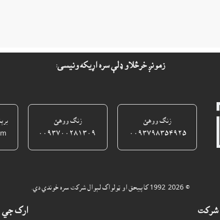
زمونږ خرڅلاو ډلې سره اړيکه ونيسى:
زنګ ووهئ
زنګ ووهئ
برې
om
٠٠٩٣٧٠٠٢٨١٣٠٩
٠٠٩٣٧٩٨٣٥٤٩٢٥ ‎
© 1992-2026 کاپيحق او ټولواک لېوال شرکت سره خوندي دي.
شرکت
ارک جي 