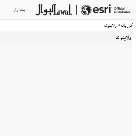
پيداوار
کورپاڼه
> ولايتونه
ولايتونه