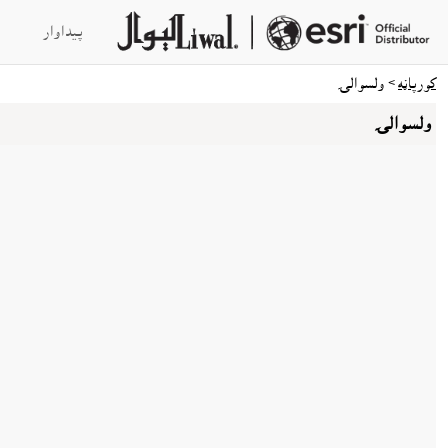
پيداوار
کورپاڼه
> ولسوالۍ
ولسوالۍ