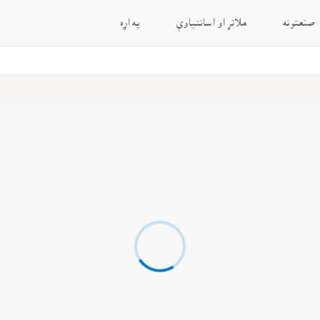
صنعتونه
ملاتړ او اسانتياوې
په اړه