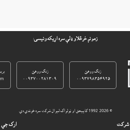
زمونږ خرڅلاو ډلې سره اړيکه ونيسى:
زنګ ووهئ
زنګ ووهئ
برې
om
٠٠٩٣٧٠٠٢٨١٣٠٩
٠٠٩٣٧٩٨٣٥٤٩٢٥ ‎
© 1992-2026 کاپيحق او ټولواک لېوال شرکت سره خوندي دي.
شرکت
ارک جي 