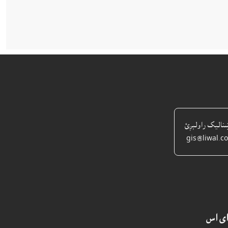
ښناليک راولېږئ
gis@liwal.c
اى اس