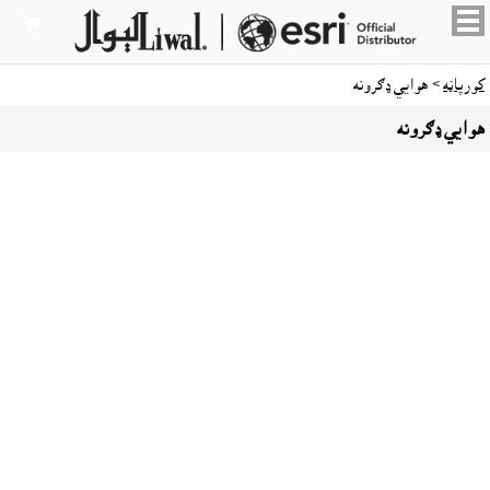

کورپاڼه
> هوايي ډګرونه
هوايي ډګرونه