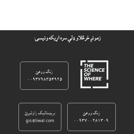
زمونږ خرڅلاو ډلې سره اړيکه ونيسى:
زنګ ووهئ
٠٠٩٣٧٩٨٣٥٤٩٢٥ ‎
زنګ ووهئ
برېښناليک راولېږئ
gis@liwal.com
٠٠٩٣٧٠٠٢٨١٣٠٩