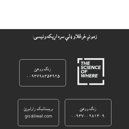
زمونږ خرڅلاو ډلې سره اړيکه ونيسى:
زنګ ووهئ
٠٠٩٣٧٩٨٣٥٤٩٢٥ ‎
زنګ ووهئ
برېښناليک راولېږئ
gis@liwal.com
٠٠٩٣٧٠٠٢٨١٣٠٩