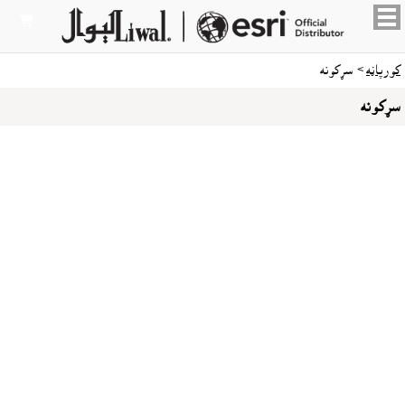

کورپاڼه
> سړکونه
سړکونه