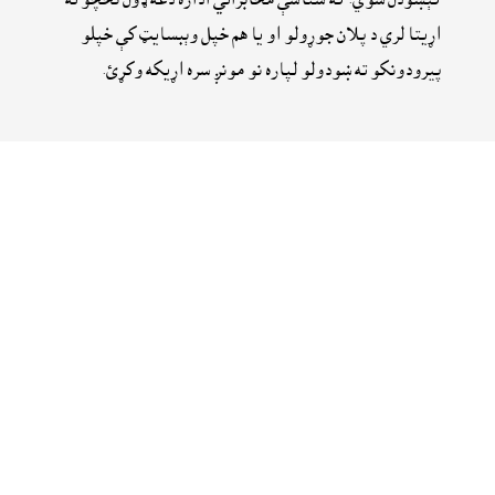
اړيتا لري د پلان جوړولو او يا هم خپل وېبسايټ کې خپلو
پيرودونکو ته ښودولو لپاره نو مونږ سره اړيکه وکړئ.