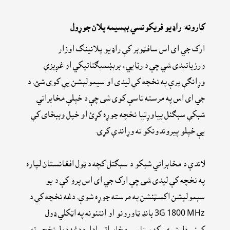
کارونه: راډيو فريکونسي بېسيمه پلان جوړول
ارک جي اى اس سافټوېر کې راډيو پلانينګ اوزار
ورزياتېدى شي چې د رڼايي، برېښمېګناتيکي او غږيزې
وړانګې پرې په نخچه کې ليدى او سيمولېشن يې کوى شئ. د
جي اى اس په مرسته تاسې کوى شى چې د خپلې مخابراتي
شبکې سېګنل پياوړتيا نخچه جوړه کړئ او خپل وېبځاى کې
يې خپلو پيروندونکو ته وړاندې کړى.
لاندې د مخابراتي شبکو د سېګنل کچه د ټول افغانستان لپاره
په نخچه کې ليدى شى چې ارک جي اى اس پرو کې د يو
سېمولېشن اکسټنشن په مرسته جوړه شوې. دغه نخچه کې د
3G 1800 MHz بانډ ټاورونو او انتنونه په اټکلي ډول
کېښودل شوي. که ستاسې مخابراتي اداره دغه ډول نخچو ته