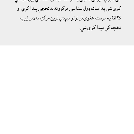
کوى شي په اسانه ډول ستاسې مرکزونه له نخچې پيدا کړي او
GPS په مرسته هغوى تر ټولو نېږدې ترين مرکزونه ډېر ژر په
نخچه کې پيدا کوى شي.