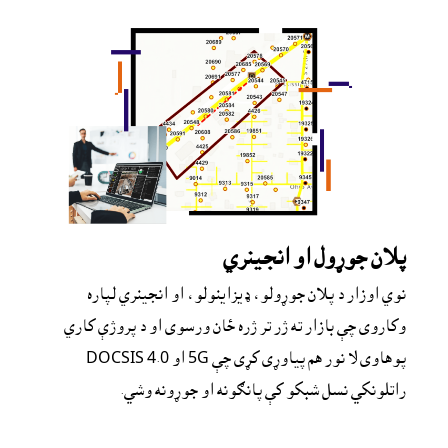
پلان جوړول او انجينري
نوي اوزار د پلان جوړولو، ډيزاينولو، او انجينري لپاره 
وکاروى چې بازار ته ژر تر ژره ځان ورسوى او د پروژې کاري 
پوهاوى لا نور هم پياوړى کړى چې 5G او DOCSIS 4.0 
راتلونکي نسل شبکو کې پانګونه او جوړونه وشي.