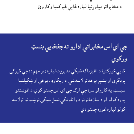
د مخابراتو پياوړتيا لپاره ځايي ځيرکتيا وکاروئ
جي اي اس مخابراتي ادارو ته جغځايي بنسټ
ورکوي
ځايي ځيرکتيا د اغېزناکه شبکې مديريت لپاره ډېر مهم ده چې ځيرکې
پرېکړي او بشپړ پوهه تر لاسه شي. د ریکارډ، پوهې او ښکیلتیا
سیسټم په کارولو سره چې ارک جي اى اس چمتو کوي،د غوښتنو
پوره کولو او د سازمانونو د راتلونکي نسل شبکې نوښتونو ترلاسه
کولو لپاره غوره چمتو دي.