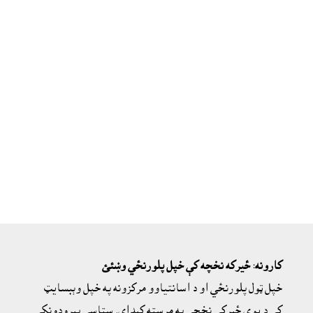
کارونه: ځيرکه نخچه کې خپل پلورنځي وښئئ
خپل ټول پلورنځي او د اسانتياوو مرکزونه په خپل وېبسايټ
کې د يوې ځيرکې نخچې په مرسته کېداى. ستاسې پيرودونکي