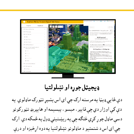
ډيجيټل جوړه او نښلولتيا
دې ځايي ډېټا په مرسته ارک جي اى اس بشپړ نټورک ماډلوي. په
دې کې اوزار دي چې فايبر، مېسو، بېسيمه او هايبرېډ نټورکونو
دسې ماډل جوړ کړي څنګه چې په ريښتيني ډول په ځمکه دي. ارک
جي اى اس د شتمنيو د ماډلونو نښلولتيا په دوه اړخېزه او درې