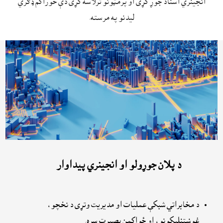
انجينري اسناد جوړ کړى او پرمټونو ترلاسه کړى دې خوراکم ډګري
ليدنو په مرسته.
د پلان جوړولو او انجينري پيداوار
د مخابراتي شبکې عملیات او مدیریت وتړى د نخچو،
غوښتنلیکونو، او ځواکمن بصیرت سره.