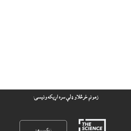
زمونږ خرڅلاو ډلې سره اړيکه ونيسى:
زنګ ووهئ