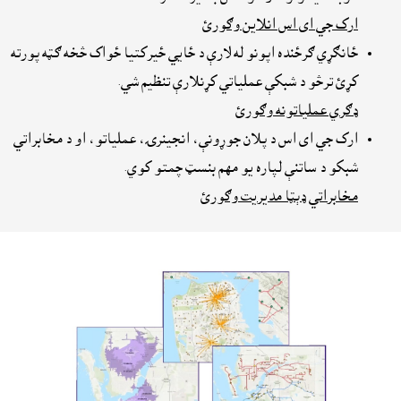
ارک جي اى اس انلاين وګورئ
ځانګړي ګرځنده اپونو له لارې د ځايي ځيرکتيا ځواک څخه ګټه پورته
کړئ ترڅو د شبکې عملیاتي کړنلارې تنظیم شي.
ډګري عملياتونه وګورئ
ارک جي اى اس د پلان جوړونې، انجینرۍ، عملیاتو، او د مخابراتي
شبکو د ساتنې لپاره یو مهم بنسټ چمتو کوي.
مخابراتي ډېټا مديريت وګورئ