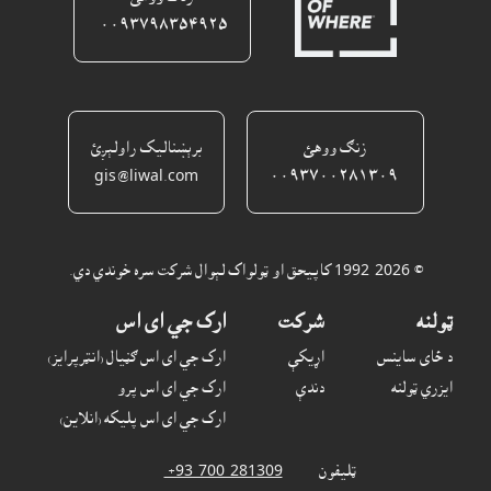
٠٠٩٣٧٩٨٣٥٤٩٢٥ ‎
زنګ ووهئ
برېښناليک راولېږئ
gis@liwal.com
٠٠٩٣٧٠٠٢٨١٣٠٩
© 1992-2026 کاپيحق او ټولواک لېوال شرکت سره خوندي دي.
ټولنه
شرکت
ارک جي اى اس
د ځاى ساينس
اړيکې
ارک جي اى اس ګڼيال (انټرپرايز)
ايزري ټولنه
دندې
ارک جي اى اس پرو
ارک جي اى اس پليکه (انلاين)
ټليفون
‎ +93-700-281309