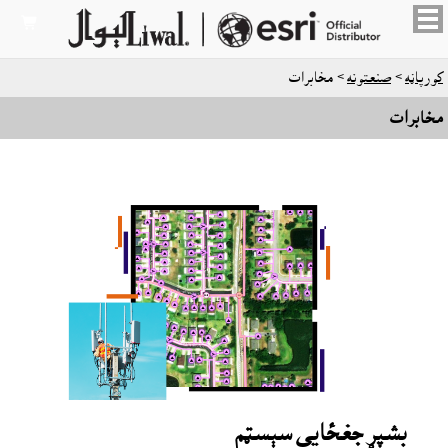

کورپاڼه
>
صنعتونه
> مخابرات
مخابرات
بشپړ جغځايي سېسټم