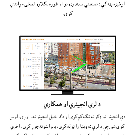
اړخيزه بڼه کې د صنعتي سټنډرډونو او غوره تګلارو لمخې وړاندې
کوي.
د لرې انجينري او همکاري
دې انجينرانو ډګر ته تګ کم کړى او دګر خپل انجينر ته راوړى. اوس
کوى شى چې د لرې نه ډېټا را ټوله کړى، ډيزاينونه جوړ کړى، اخري