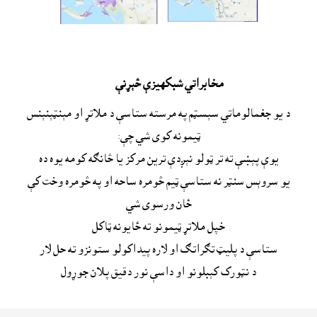
مخابراتي شبکهيزې څېړنې
د يو جغمالوماتي سېسټم په مرسته ستاسې د ملاتړ او مېنټېنېنس
ټيمونه کوى شي چې:
يوې پېښې ته تر ټولو نېږدې ترين مرکز يا څانګه کومه يوه ده
يو سروېس سنټر نه ستاسې ټيم څومره ساحه او په څومره وخت کې
ځان ورسوى شي
خپل ملاتړ ټيمونو ته ځايونه ټاکل
ستاسې د پليټ تګراتګ او لاره پيداکولو ستونزو ته حل لار
د نټورک کېبلونو او داسې نور دقيق پلان جوړول